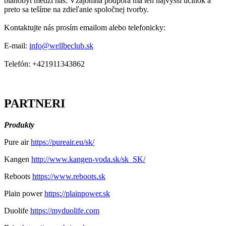
blahobyt medzi nás. Vzájomná podpora má ten najvyšší účinok a
preto sa tešíme na zdieľanie spoločnej tvorby.
Kontaktujte nás prosím emailom alebo telefonicky:
E-mail:
info@wellbeclub.sk
Telefón: +421911343862
PARTNERI
Produkty
Pure air
https://pureair.eu/sk/
Kangen
http://www.kangen-voda.sk/sk_SK/
Reboots
https://www.reboots.sk
Plain power
https://plainpower.sk
Duolife
https://myduolife.com