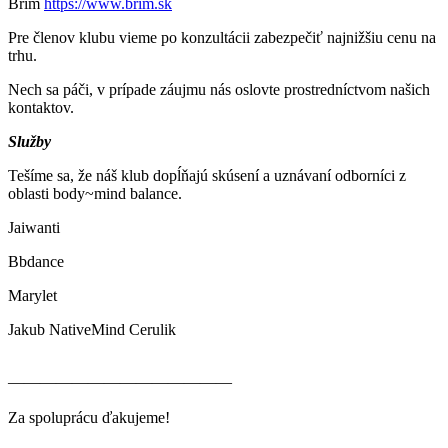
Brim
https://www.brim.sk
Pre členov klubu vieme po konzultácii zabezpečiť najnižšiu cenu na
trhu.
Nech sa páči, v prípade záujmu nás oslovte prostredníctvom našich
kontaktov.
Služby
Tešíme sa, že náš klub dopĺňajú skúsení a uznávaní odborníci z
oblasti body~mind balance.
Jaiwanti
Bbdance
Marylet
Jakub NativeMind Cerulik
——————————————
Za spoluprácu ďakujeme!